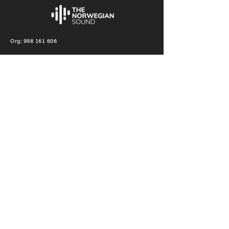
Org:
998 161 606
Production
Production
Mixing & Mastering
Others
Label
TNS Records
Our Artists
Send Your Music
Visuals
The Norwegian Sound 2024